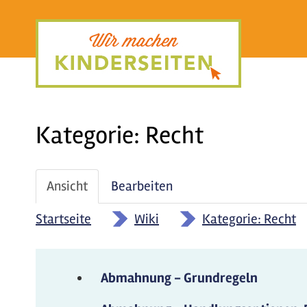
Direkt
zum
Inhalt
Kategorie: Recht
Haupt-
Ansicht
(aktiver
Bearbeiten
Reiter
Reiter)
Startseite
»
Wiki
»
Kategorie: Recht
Abmahnung - Grundregeln