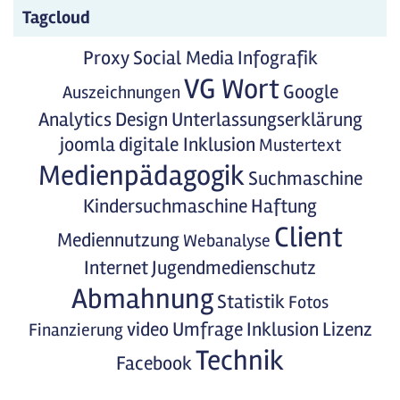
Tagcloud
Proxy
Social Media
Infografik
VG Wort
Google
Auszeichnungen
Analytics
Design
Unterlassungserklärung
joomla
digitale Inklusion
Mustertext
Medienpädagogik
Suchmaschine
Kindersuchmaschine
Haftung
Client
Mediennutzung
Webanalyse
Internet
Jugendmedienschutz
Abmahnung
Statistik
Fotos
video
Umfrage
Inklusion
Lizenz
Finanzierung
Technik
Facebook