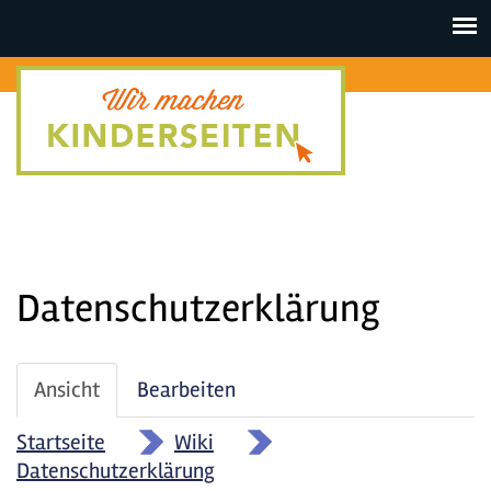
Toggle
navigat
Datenschutzerklärung
Haupt-
Ansicht
(aktiver
Bearbeiten
Reiter
Reiter)
Startseite
»
Wiki
»
Datenschutzerklärung