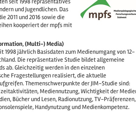
en seit 1998 repräsentatives
ndern und Jugendlichen. Das
ie 2011 und 2016 sowie die
eihen kooperiert der mpfs mit
ormation, (Multi-) Media)
seit 1998 jährlich Basisdaten zum Medienumgang von 12-
chland. Die repräsentative Studie bildet allgemeine
s ab. Gleichzeitig werden in den einzelnen
he Fragestellungen realisiert, die aktuelle
fgreifen. Themenschwerpunkte der JIM-Studie sind:
zeitaktivitäten, Mediennutzung, Wichtigkeit der Medie
ien, Bücher und Lesen, Radionut­zung, TV-Präferenzen,
Konsolenspiele, Handynutzung und Me­dienkompetenz.