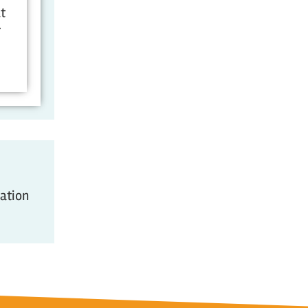
t
r
mation