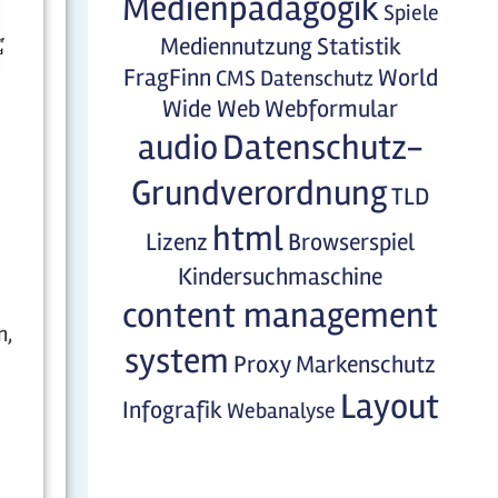
Medienpädagogik
Spiele
Mediennutzung
Statistik
FragFinn
World
CMS
Datenschutz
Wide Web
Webformular
audio
Datenschutz-
Grundverordnung
TLD
html
Lizenz
Browserspiel
Kindersuchmaschine
content management
n,
system
Proxy
Markenschutz
Layout
Infografik
Webanalyse