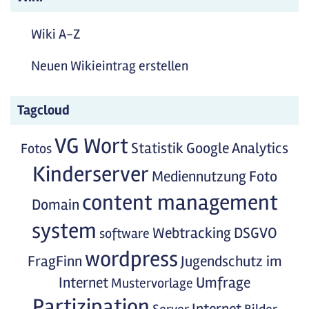
Wiki A-Z
Neuen Wikieintrag erstellen
Tagcloud
VG Wort
Statistik
Google Analytics
Fotos
Kinderserver
Mediennutzung
Foto
content management
Domain
system
Webtracking
DSGVO
software
wordpress
FragFinn
Jugendschutz im
Internet
Umfrage
Mustervorlage
Partizipation