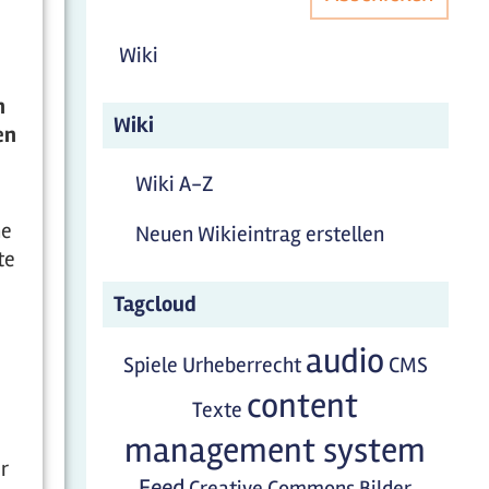
Wiki
n
Wiki
en
Wiki A-Z
he
Neuen Wikieintrag erstellen
te
Tagcloud
audio
Spiele
Urheberrecht
CMS
content
Texte
management system
r
Feed
Creative Commons
Bilder