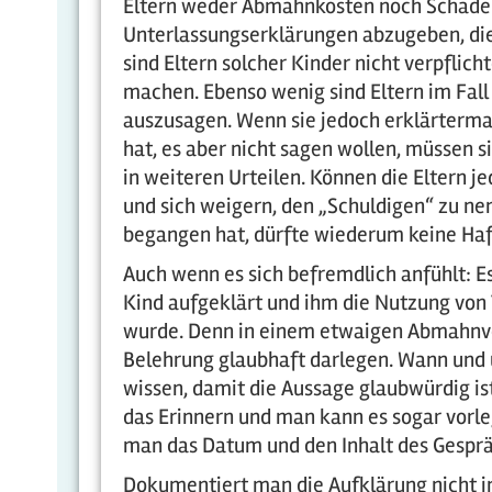
Eltern weder Abmahnkosten noch Schadense
Unterlassungserklärungen abzugeben, die 
sind Eltern solcher Kinder nicht verpfli
machen. Ebenso wenig sind Eltern im Fall 
auszusagen. Wenn sie jedoch erklärterm
hat, es aber nicht sagen wollen, müssen 
in weiteren Urteilen. Können die Eltern 
und sich weigern, den „Schuldigen“ zu ne
begangen hat, dürfte wiederum keine Haft
Auch wenn es sich befremdlich anfühlt: E
Kind aufgeklärt und ihm die Nutzung von
wurde. Denn in einem etwaigen Abmahnver
Belehrung glaubhaft darlegen. Wann und 
wissen, damit die Aussage glaubwürdig ist.
das Erinnern und man kann es sogar vorl
man das Datum und den Inhalt des Gesprä
Dokumentiert man die Aufklärung nicht i