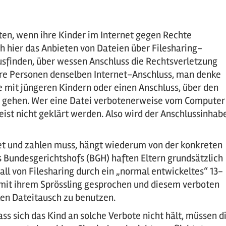
ften, wenn ihre Kinder im Internet gegen Rechte
h hier das Anbieten von Dateien über Filesharing-
usfinden, über wessen Anschluss die Rechtsverletzung
e Personen denselben Internet-Anschluss, man denke
 mit jüngeren Kindern oder einen Anschluss, über den
z gehen. Wer eine Datei verbotenerweise vom Computer
st nicht geklärt werden. Also wird der Anschlussinhab
tet und zahlen muss, hängt wiederum von der konkreten
s Bundesgerichtshofs (BGH) haften Eltern grundsätzlich
ll von Filesharing durch ein „normal entwickeltes“ 13-
ie mit ihrem Sprössling gesprochen und diesem verboten
len Dateitausch zu benutzen.
ss sich das Kind an solche Verbote nicht hält, müssen d