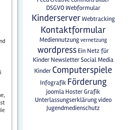
DSGVO
Webformular
Kinderserver
Webtracking
Kontaktformular
Mediennutzung
vernetzung
ind
wordpress
Ein Netz für
Kinder
Newsletter
Social Media
Computerspiele
Kinder
i
Förderung
Infografik
joomla
Hoster
Grafik
me,
Unterlassungserklärung
video
sst
Jugendmedienschutz
die