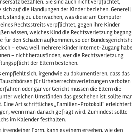
rsatz bezahlen. Sie sind auch nicht verpflichtet,
sich auf die Handlungen der Kinder beziehen. Generell
chtet, ständig zu überwachen, was diese am Computer
eines Rechtsstreits verpflichtet, gegen ihre Kinder
aßen wissen, welches Kind die Rechtsverletzung began
sie für den Schaden aufkommen, so der Bundesgerichtsh
jedoch – etwa weil mehrere Kinder Internet-Zugang hab
nnen – nicht herausfinden, wer die Rechtsverletzung
ungspflicht der Eltern bestehen.
s empfiehlt sich, irgendwie zu dokumentieren, dass das
 Tauschbörsen für Urheberrechtsverletzungen verboten
fahren oder gar vor Gericht müssen die Eltern die
unter welchen Umständen das geschehen ist, sollte ma
 Eine Art schriftliches „Familien-Protokoll“ erleichtert
egen, wenn man danach gefragt wird. Zumindest sollte
chs im Kalender festhalten.
n irgendeiner Form, kann es einem ergehen, wie den