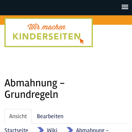
Toggle
navigat
Abmahnung -
Grundregeln
Haupt-
Ansicht
(aktiver
Bearbeiten
Reiter
Reiter)
Startseite
»
Wiki
»
Abmahnung -