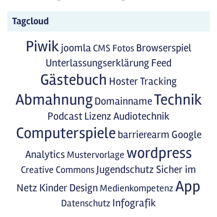
Tagcloud
Piwik
joomla
Browserspiel
CMS
Fotos
Unterlassungserklärung
Feed
Gästebuch
Hoster
Tracking
Abmahnung
Technik
Domainname
Podcast
Lizenz
Audiotechnik
Computerspiele
barrierearm
Google
wordpress
Analytics
Mustervorlage
Jugendschutz
Sicher im
Creative Commons
App
Netz
Kinder
Design
Medienkompetenz
Infografik
Datenschutz