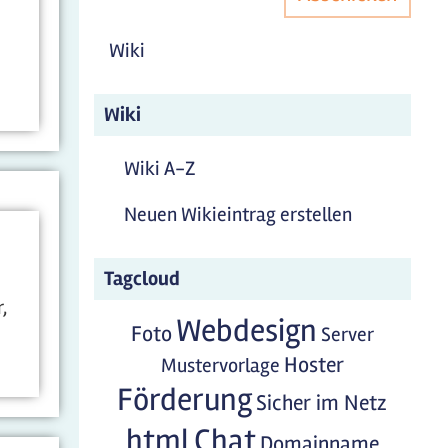
Wiki
Wiki
Wiki A-Z
Neuen Wikieintrag erstellen
Tagcloud
,
Webdesign
Foto
Server
Hoster
Mustervorlage
Förderung
Sicher im Netz
html
Chat
Domainname