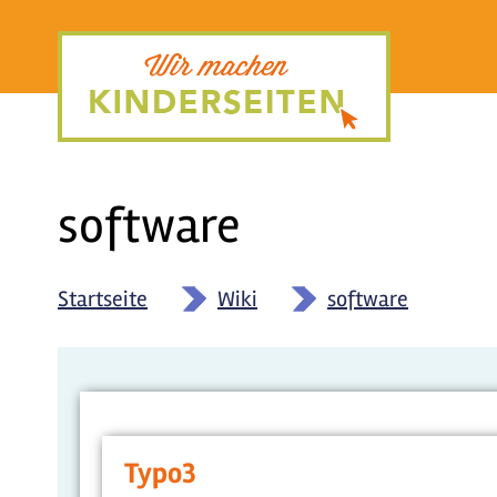
Direkt
zum
Inhalt
software
Startseite
»
Wiki
»
software
Typo3