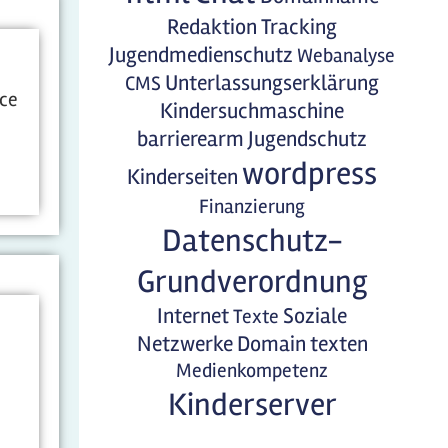
Redaktion
Tracking
Jugendmedienschutz
Webanalyse
Unterlassungserklärung
CMS
ice
Kindersuchmaschine
barrierearm
Jugendschutz
wordpress
Kinderseiten
Finanzierung
Datenschutz-
Grundverordnung
Internet
Soziale
Texte
Netzwerke
Domain
texten
Medienkompetenz
Kinderserver