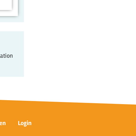
mation
en
Login