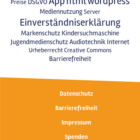
App
html
wordpress
DSGVO
Preise
Mediennutzung
Server
Einverständniserklärung
Markenschutz
Kindersuchmaschine
Jugendmedienschutz
Audiotechnik
Internet
Urheberrecht
Creative Commons
Barrierefreiheit
Datenschutz
Barrierefreiheit
Impressum
Spenden