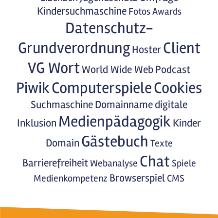
Kindersuchmaschine
Fotos
Awards
Datenschutz-
Grundverordnung
Client
Hoster
VG Wort
World Wide Web
Podcast
Piwik
Computerspiele
Cookies
Suchmaschine
Domainname
digitale
Medienpädagogik
Inklusion
Kinder
Gästebuch
Domain
Texte
Chat
Barrierefreiheit
Webanalyse
Spiele
Browserspiel
Medienkompetenz
CMS