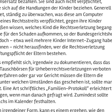
rsatz bezahlen. Sie sind auch nicht verpflichtet,
sich auf die Handlungen der Kinder beziehen. Generell
chtet, ständig zu überwachen, was diese am Computer
eines Rechtsstreits verpflichtet, gegen ihre Kinder
aßen wissen, welches Kind die Rechtsverletzung began
sie für den Schaden aufkommen, so der Bundesgerichtsh
jedoch – etwa weil mehrere Kinder Internet-Zugang hab
nnen – nicht herausfinden, wer die Rechtsverletzung
ungspflicht der Eltern bestehen.
s empfiehlt sich, irgendwie zu dokumentieren, dass das
 Tauschbörsen für Urheberrechtsverletzungen verboten
fahren oder gar vor Gericht müssen die Eltern die
unter welchen Umständen das geschehen ist, sollte ma
 Eine Art schriftliches „Familien-Protokoll“ erleichtert
egen, wenn man danach gefragt wird. Zumindest sollte
chs im Kalender festhalten.
n irgendeiner Form, kann es einem ergehen, wie den