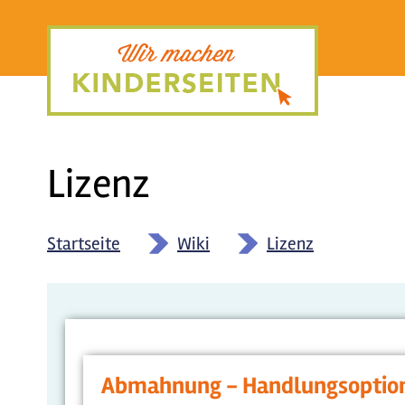
Direkt
zum
Inhalt
Lizenz
Startseite
»
Wiki
»
Lizenz
Abmahnung - Handlungsoption