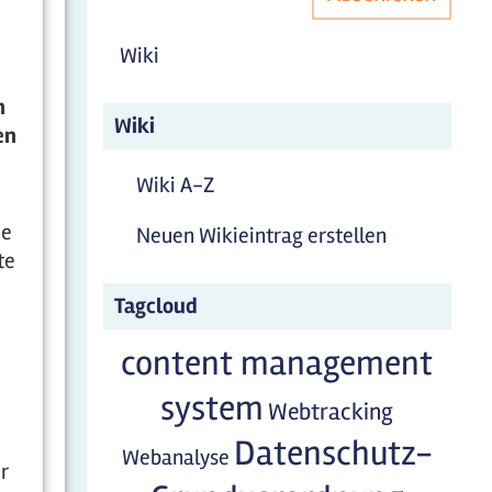
Wiki
n
Wiki
en
Wiki A-Z
he
Neuen Wikieintrag erstellen
te
Tagcloud
content management
system
Webtracking
Datenschutz-
Webanalyse
r