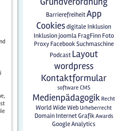
Grundverordnung
App
Barrierefreiheit
Cookies
digitale Inklusion
Inklusion
joomla
FragFinn
Foto
ind
Proxy
Facebook
Suchmaschine
Layout
Podcast
wordpress
i
Kontaktformular
software
CMS
Medienpädagogik
me,
Recht
sst
World Wide Web
Urheberrecht
die
Domain
Internet
Grafik
Awards
Google Analytics