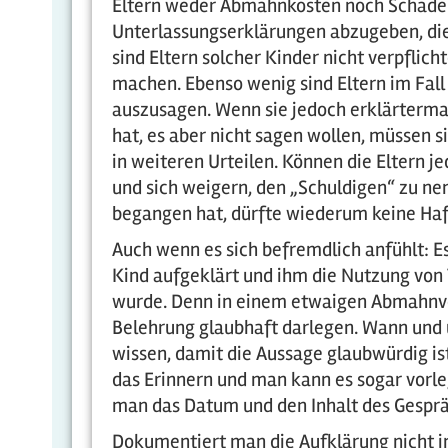
Eltern weder Abmahnkosten noch Schadense
Unterlassungserklärungen abzugeben, die 
sind Eltern solcher Kinder nicht verpfli
machen. Ebenso wenig sind Eltern im Fall 
auszusagen. Wenn sie jedoch erklärterm
hat, es aber nicht sagen wollen, müssen 
in weiteren Urteilen. Können die Eltern 
und sich weigern, den „Schuldigen“ zu ne
begangen hat, dürfte wiederum keine Haft
Auch wenn es sich befremdlich anfühlt: E
Kind aufgeklärt und ihm die Nutzung von
wurde. Denn in einem etwaigen Abmahnver
Belehrung glaubhaft darlegen. Wann und 
wissen, damit die Aussage glaubwürdig ist.
das Erinnern und man kann es sogar vorl
man das Datum und den Inhalt des Gesprä
Dokumentiert man die Aufklärung nicht i