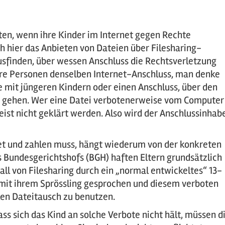
ften, wenn ihre Kinder im Internet gegen Rechte
h hier das Anbieten von Dateien über Filesharing-
usfinden, über wessen Anschluss die Rechtsverletzung
e Personen denselben Internet-Anschluss, man denke
 mit jüngeren Kindern oder einen Anschluss, über den
z gehen. Wer eine Datei verbotenerweise vom Computer
st nicht geklärt werden. Also wird der Anschlussinhab
tet und zahlen muss, hängt wiederum von der konkreten
s Bundesgerichtshofs (BGH) haften Eltern grundsätzlich
ll von Filesharing durch ein „normal entwickeltes“ 13-
ie mit ihrem Sprössling gesprochen und diesem verboten
len Dateitausch zu benutzen.
ss sich das Kind an solche Verbote nicht hält, müssen d