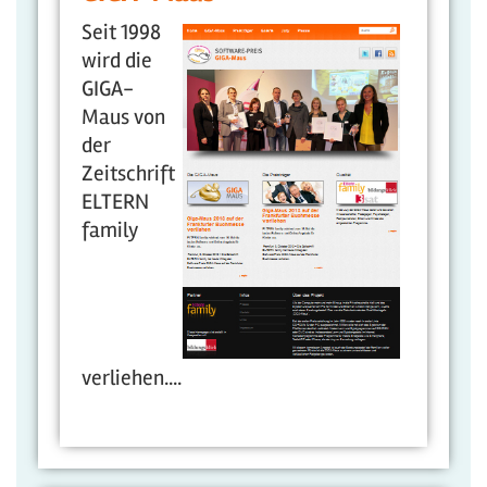
Seit 1998
wird die
GIGA-
Maus von
der
Zeitschrift
ELTERN
family
verliehen....