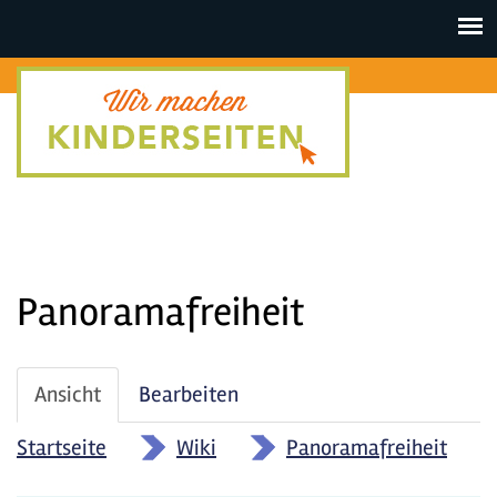
Toggle
navigat
Panoramafreiheit
Haupt-
Ansicht
(aktiver
Bearbeiten
Reiter
Reiter)
Startseite
»
Wiki
»
Panoramafreiheit