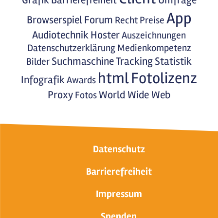
Grafik
Barrierefreiheit
Umfrage
App
Browserspiel
Forum
Recht
Preise
Audiotechnik
Hoster
Auszeichnungen
Datenschutzerklärung
Medienkompetenz
Suchmaschine
Tracking
Statistik
Bilder
html
Fotolizenz
Infografik
Awards
Proxy
World Wide Web
Fotos
Datenschutz
Barrierefreiheit
Impressum
Spenden