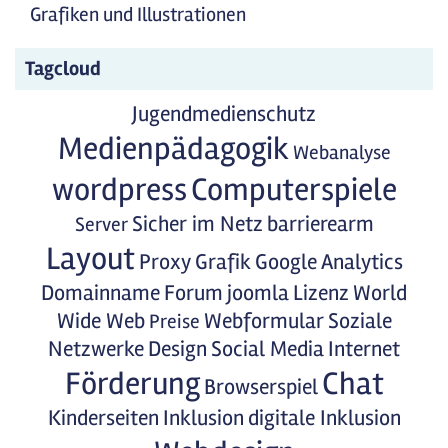
Grafiken und Illustrationen
Tagcloud
Jugendmedienschutz
Medienpädagogik
Webanalyse
wordpress
Computerspiele
Sicher im Netz
barrierearm
Server
Layout
Proxy
Grafik
Google Analytics
Domainname
Forum
joomla
Lizenz
World
Wide Web
Webformular
Soziale
Preise
Netzwerke
Design
Social Media
Internet
Förderung
Chat
Browserspiel
Kinderseiten
Inklusion
digitale Inklusion