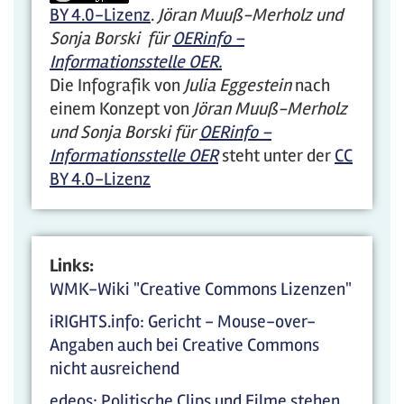
BY 4.0-Lizenz
.
Jöran Muuß-Merholz und
Sonja Borski für
OERinfo –
Informationsstelle OER.
Die Infografik von
Julia Eggestein
nach
einem Konzept von
Jöran Muuß-Merholz
und Sonja Borski für
OERinfo –
Informationsstelle OER
steht unter der
CC
BY 4.0-Lizenz
Links:
WMK-Wiki "Creative Commons Lizenzen"
iRIGHTS.info: Gericht - Mouse-over-
Angaben auch bei Creative Commons
nicht ausreichend
edeos: Politische Clips und Filme stehen