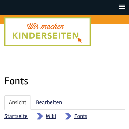
Toggle
navigat
Fonts
Haupt-
Ansicht
(aktiver
Bearbeiten
Reiter
Reiter)
Startseite
»
Wiki
»
Fonts