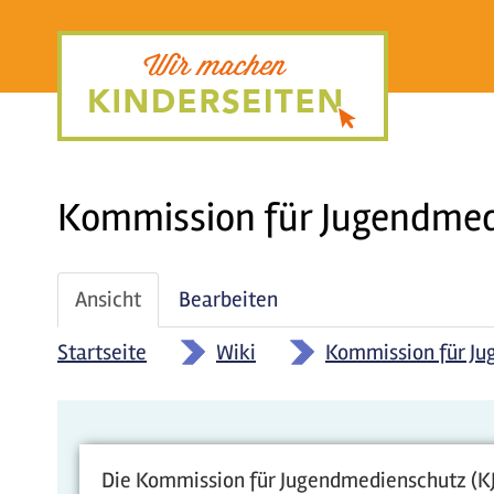
Direkt
zum
Inhalt
Kommission für Jugendme
Haupt-
Ansicht
(aktiver
Bearbeiten
Reiter
Reiter)
Startseite
»
Wiki
»
Kommission für J
Die Kommission für Jugendmedienschutz (KJ