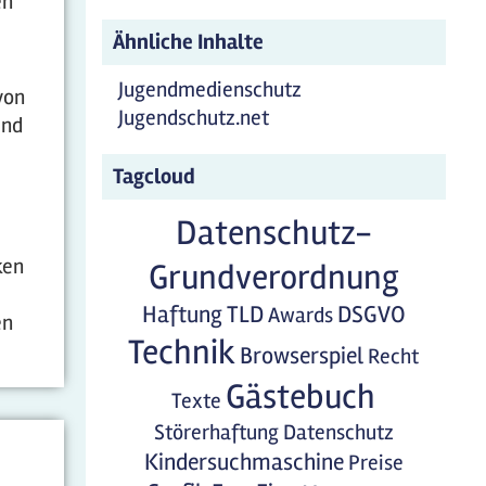
en
Ähnliche Inhalte
Jugendmedienschutz
von
Jugendschutz.net
und
Tagcloud
Datenschutz-
ken
Grundverordnung
Haftung
TLD
DSGVO
Awards
en
Technik
Browserspiel
Recht
Gästebuch
Texte
Störerhaftung
Datenschutz
Kindersuchmaschine
Preise