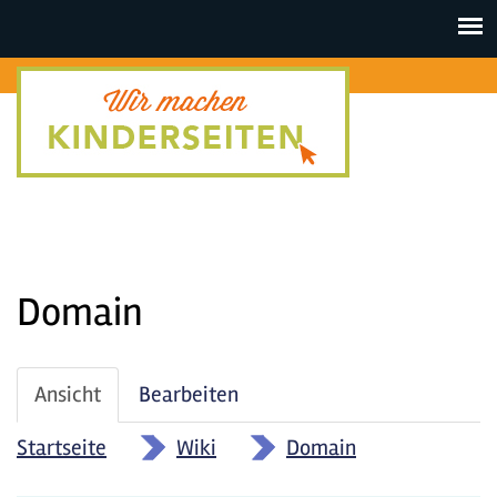
Toggle
navigat
Domain
Haupt-
Ansicht
(aktiver
Bearbeiten
Reiter
Reiter)
Startseite
»
Wiki
»
Domain