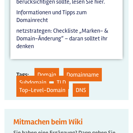
berücksichtigen sollte, lesen Sie hier.
Informationen und Tipps zum
Domainrecht
netzstrategen: Checkliste „Marken- &
Domain-Änderung“ – daran solltet ihr
denken
Tags:
Domain
Domainname
Subdomain
TLD
Top-Level-Domain
DNS
Mitmachen beim Wiki
Sie haben eine Ergänzung? Dann gehen Sie