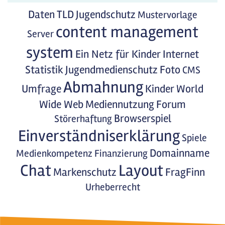
Daten
TLD
Jugendschutz
Mustervorlage
content management
Server
system
Ein Netz für Kinder
Internet
Statistik
Jugendmedienschutz
Foto
CMS
Abmahnung
Umfrage
Kinder
World
Wide Web
Mediennutzung
Forum
Browserspiel
Störerhaftung
Einverständniserklärung
Spiele
Domainname
Medienkompetenz
Finanzierung
Chat
Layout
Markenschutz
FragFinn
Urheberrecht