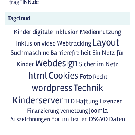
fragFINN.de
Tagcloud
Kinder
digitale Inklusion
Mediennutzung
Layout
Inklusion
video
Webtracking
Suchmaschine
Barrierefreiheit
Ein Netz für
Webdesign
Kinder
Sicher im Netz
html
Cookies
Foto
Recht
wordpress
Technik
Kinderserver
TLD
Haftung
Lizenzen
joomla
Finanzierung
vernetzung
Forum
texten
DSGVO
Daten
Auszeichnungen